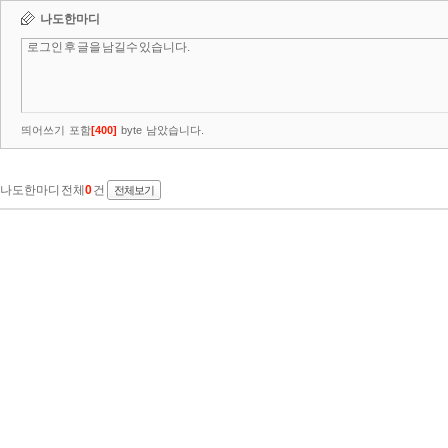
나도한마디
띄어쓰기 포함
[
400
]
byte 남았습니다.
나도한마디 전체
0
건
전체보기