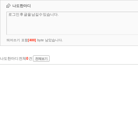
나도한마디
띄어쓰기 포함
[
400
]
byte 남았습니다.
나도한마디 전체
0
건
전체보기