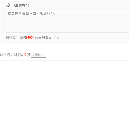
나도한마디
띄어쓰기 포함
[
400
]
byte 남았습니다.
나도한마디 전체
0
건
전체보기