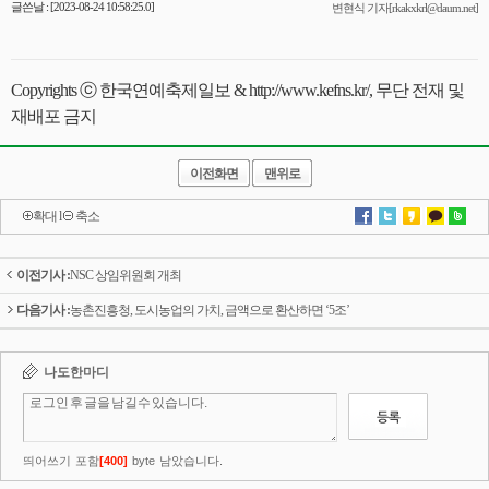
글쓴날 : [2023-08-24 10:58:25.0]
변현식 기자[rkakxkrl@daum.net]
Copyrights ⓒ 한국연예축제일보 & http://www.kefns.kr/, 무단 전재 및
재배포 금지
이전화면
맨위로
확대
l
축소
이전기사 :
NSC 상임위원회 개최
다음기사 :
농촌진흥청, 도시농업의 가치, 금액으로 환산하면 ‘5조’