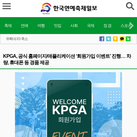
축제
연예
여행
맛집
사회
국제
정.경
스포츠
확대
l
축소
KPGA, 공식 홈페이지/애플리케이션 ‘회원가입 이벤트’ 진행… 차
량, 휴대폰 등 경품 제공