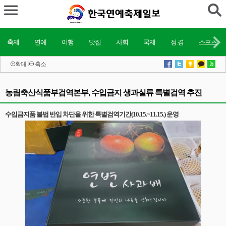
축제
연예
여행
맛집
사회
국제
정.경
스포츠
확대
l
축소
농림축산식품부검역본부, 수입금지 생과실류 특별검역 추진
수입금지품 불법 반입 차단을 위한 특별검역기간(10.15.~11.15.) 운영