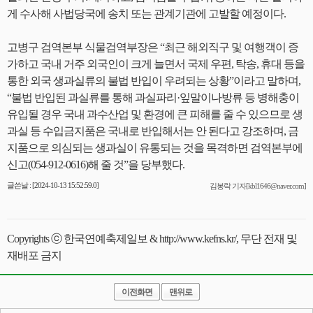
게 수사해 사법당국에 송치 또는 관계기관에 고발할 예정이다.
고병구 검역본부 식물검역부장은 “최근 해외직구 및 여행객이 증
가하고 국내 거주 외국인이 크게 늘면서 국제 우편, 탁송, 휴대 등을
통한 외국 생과실류의 불법 반입이 우려되는 상황”이라고 말하며,
“불법 반입된 과실류를 통해 과실파리·잎말이나방류 등 병해충이
유입될 경우 국내 과수산업 및 환경에 큰 피해를 줄 수 있으므로 생
과실 등 수입금지품은 국내로 반입해서는 안 된다고 강조하며, 금
지품으로 의심되는 생과실이 유통되는 것을 목격하면 검역본부에
신고(054-912-0616)해 줄 것”을 당부했다.
글쓴날 : [2024-10-13 15:52:59.0]
김봉락 기자[kbl1646@naver.com]
Copyrights ⓒ 한국연예축제일보 & http://www.kefns.kr/, 무단 전재 및
재배포 금지
이전화면
맨위로