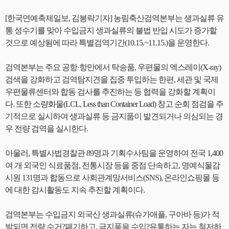
[한국연예축제일보, 김봉락기자] 농림축산검역본부는 생과실류 유
통 성수기를 맞아 수입금지 생과실류의 불법 반입 시도가 증가할
것으로 예상됨에 따라 특별검역기간(10.15.~11.15.)을 운영한다.
검역본부는 주요 공항·항만에서 탁송품, 우편물의 엑스레이(X-ray)
검색을 강화하고 검역탐지견을 집중 투입하는 한편, 세관 및 국제
우편물류센터와 합동 검사를 추진하는 등 협력을 강화할 계획이
다. 또한 소량화물(LCL, Less than Container Load) 창고 순회 점검을 주
기적으로 실시하여 생과실류 등 금지품이 발견되거나 의심되는 경
우 전량 검역을 실시한다.
아울러, 특별사법경찰관 89명과 기획수사팀을 운영하여 전국 1,400
여 개 외국인 식료품점, 전통시장 등을 중점 단속하고, 명예식물감
시원 131명과 합동으로 사회관계망서비스(SNS), 온라인쇼핑몰 등
에 대한 감시활동도 지속 추진할 계획이다.
검역본부는 수입금지 외국산 생과실류(슈가애플, 구아바 등)가 적
발되면 전량 수거?폐기하고, 금지품을 수입?유통하는 자는 철저하