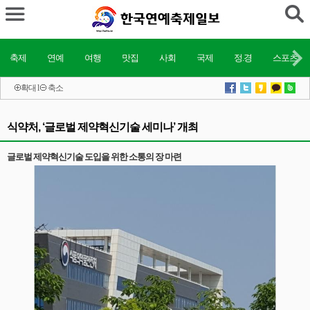
축제
연예
여행
맛집
사회
국제
정.경
스포츠
확대
l
축소
식약처, ‘글로벌 제약혁신기술 세미나’ 개최
글로벌 제약혁신기술 도입을 위한 소통의 장 마련