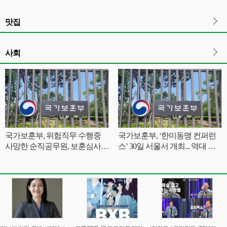
비한다
맛집
사회
국가보훈부, 위험직무 수행중
국가보훈부, ‘한미동맹 컨퍼런
사망한 순직공무원, 보훈심사
스’ 30일 서울서 개최... 역대 한
없이 국가유공자 등록
미연합사령관 등 참석