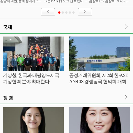
김남희 의원, 올해 성매매 스팸 996만건, 5년 전보다 19배 증가
그룹 BXB, 日 도쿄 단독 팬미팅 성료! 행복했던 열흘간의 순간 담은 비하인드 컷 공개!
‘김창옥쇼3’ 김창옥, “50대가 되면 신앙의 힘으로 기도하고 버틴다” 폭소
국제
기상청, 한국과 태평양도서국
공정거래위원회, 제2회 한·ASE
기상협력 분야 확대한다
AN·CIS 경쟁당국 협의회 개최
정.경