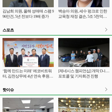
김남희 의원, 올해 성매매 스팸 9
백승아 의원, 세수 펑크로 인한
96만건, 5년 전보다 19배 증가
교육청 재정 결손, 5조 5천억원
이상 추정
스포츠
‘함께 만드는 미래’ 에코비트워
[제네시스 챔피언십] 개막 D-1…
터, 김천상무에 4년 연속 후원금
포토콜 및 기자회견 진행
전달
핫이슈