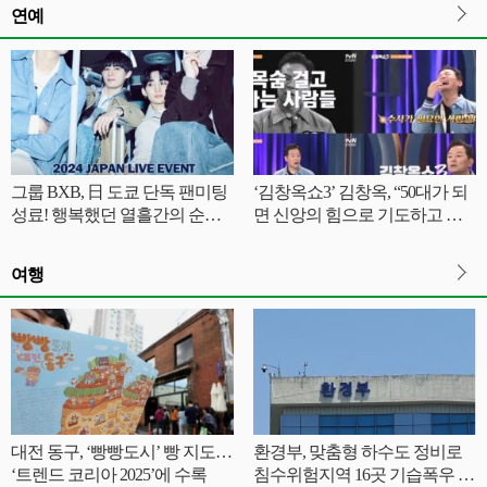
연예
그룹 BXB, 日 도쿄 단독 팬미팅
‘김창옥쇼3’ 김창옥, “50대가 되
성료! 행복했던 열흘간의 순간
면 신앙의 힘으로 기도하고 버
담은 비하인드 컷 공개!
틴다” 폭소
여행
대전 동구, ‘빵빵도시’ 빵 지도…
환경부, 맞춤형 하수도 정비로
‘트렌드 코리아 2025’에 수록
침수위험지역 16곳 기습폭우 대